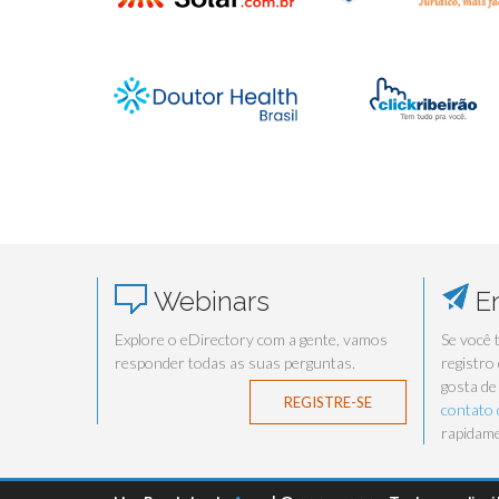
Webinars
En
Explore o eDirectory com a gente, vamos
Se você 
responder todas as suas perguntas.
registro
gosta de
REGISTRE-SE
contato
rapidame