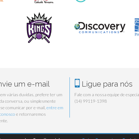
vie um e-mail
Ligue para nós
tem várias duvidas, prefere ter um
Fale com a nossa equipe de especia
 da conversa, ou simplesmente
(14) 99119-1398
 se comunicar por e-mail,
entre em
 conosco
e retornaremos
nte.