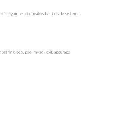
os seguintes requisitos básicos de sistema:
 mbstring, pdo, pdo_mysql, exif, apcu/apc