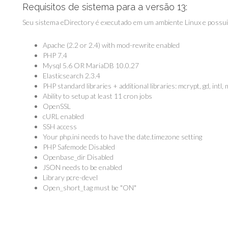
Requisitos de sistema para a versão 13:
Seu sistema eDirectory é executado em um ambiente Linux e possui 
Apache (2.2 or 2.4) with mod-rewrite enabled
PHP 7.4
Mysql 5.6 OR MariaDB 10.0.27
Elasticsearch 2.3.4
PHP standard libraries + additional libraries: mcrypt, gd, intl,
Ability to setup at least 11 cron jobs
OpenSSL
cURL enabled
SSH access
Your php.ini needs to have the date.timezone setting
PHP Safemode Disabled
Openbase_dir Disabled
JSON needs to be enabled
Library pcre-devel
Open_short_tag must be "ON"