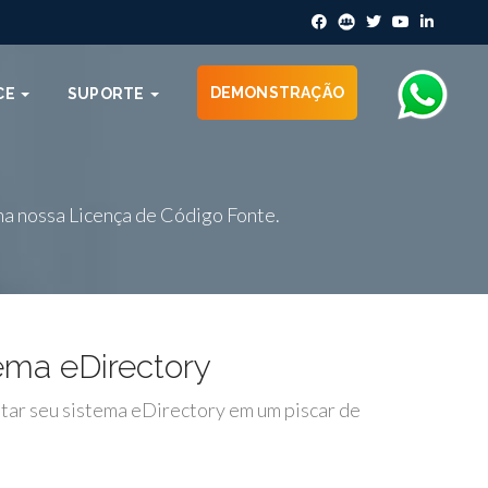
DEMONSTRAÇÃO
CE
SUPORTE
lha nossa Licença de Código Fonte.
ema eDirectory
utar seu sistema eDirectory em um piscar de