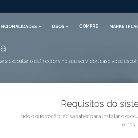
COMPRE
UNCIONALIDADES
USOS
MARKETPLA
ma
para executar o eDirectory no seu servidor, caso você esco
Requisitos do sist
Tudo o que você precisa saber para instalar e exec
olhos.