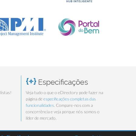
Especificações
listas!
Veja tudo o que o eDirectory pode fazer na
página de
especificações completas das
funcionalidades
. Compare-nos com a
concorrência e veja porque nós somos o
líder de mercado.