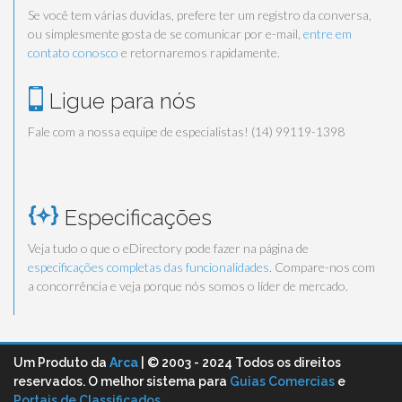
Se você tem várias duvidas, prefere ter um registro da conversa,
ou simplesmente gosta de se comunicar por e-mail,
entre em
contato conosco
e retornaremos rapidamente.
Ligue para nós
Fale com a nossa equipe de especialistas! (14) 99119-1398
Especificações
Veja tudo o que o eDirectory pode fazer na página de
especificações completas das funcionalidades
. Compare-nos com
a concorrência e veja porque nós somos o líder de mercado.
Um Produto da
Arca
| © 2003 - 2024 Todos os direitos
reservados. O melhor sistema para
Guias Comercias
e
Portais de Classificados