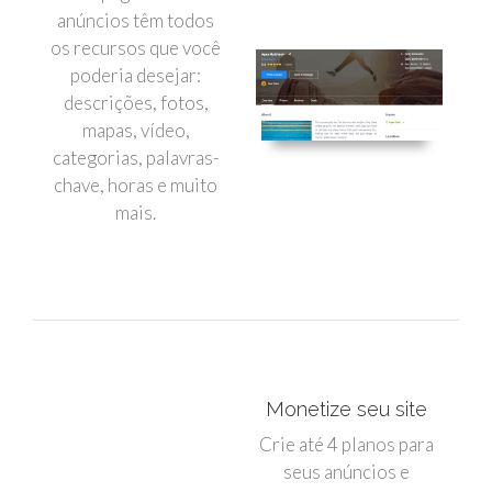
anúncios têm todos
os recursos que você
poderia desejar:
descrições, fotos,
mapas, vídeo,
categorias, palavras-
chave, horas e muito
mais.
Monetize seu site
Crie até 4 planos para
seus anúncios e