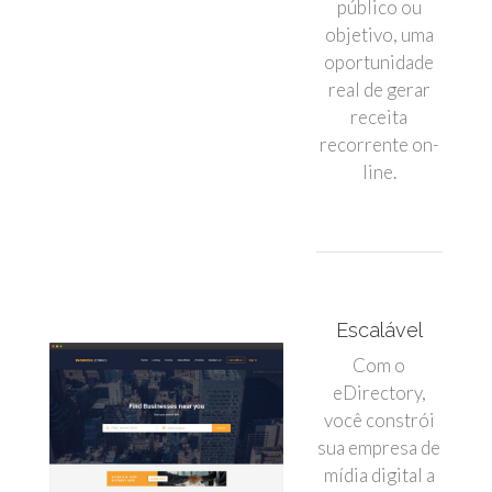
público ou
objetivo, uma
oportunidade
real de gerar
receita
recorrente on-
line.
Escalável
Com o
eDirectory,
você constrói
sua empresa de
mídia digital a