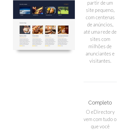
partir de um
site pequeno,
com centenas
de anúncios,
até uma rede de
sites com
milhões de
anunciantes e
visitantes.
Completo
O eDirectory
vem com tudo o
que você