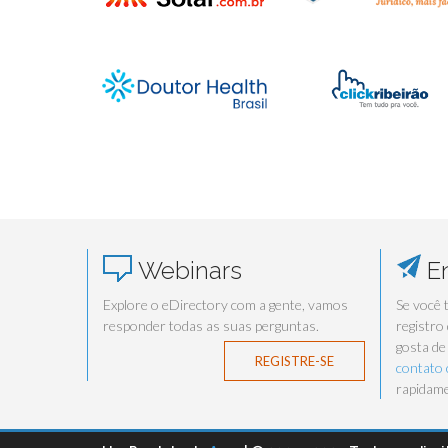
Webinars
En
Explore o eDirectory com a gente, vamos
Se você 
responder todas as suas perguntas.
registro
gosta de
REGISTRE-SE
contato
rapidame