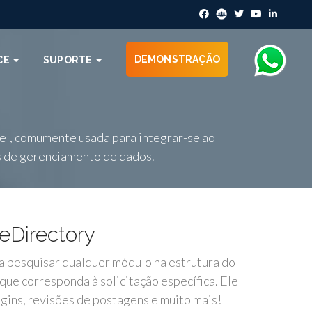
DEMONSTRAÇÃO
CE
SUPORTE
el, comumente usada para integrar-se ao
s de gerenciamento de dados.
eDirectory
a pesquisar qualquer módulo na estrutura do
que corresponda à solicitação específica. Ele
gins, revisões de postagens e muito mais!