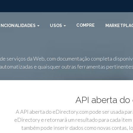
COMPRE
UNCIONALIDADES
USOS
MARKETPLA
 de serviços da Web, com documentação completa disponív
automatizadas e quaisquer outras ferramentas pertinente
API aberta do 
A API aberta do eDirectory.com pode ser usada par
eDirectory e retornará um resultado para cada item 
também pode inserir dados como novas contas, lo