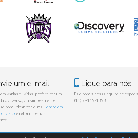
vie um e-mail
Ligue para nós
tem várias duvidas, prefere ter um
Fale com a nossa equipe de especia
 da conversa, ou simplesmente
(14) 99119-1398
 se comunicar por e-mail,
entre em
 conosco
e retornaremos
nte.