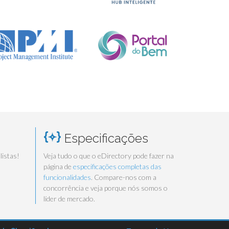
Especificações
listas!
Veja tudo o que o eDirectory pode fazer na
página de
especificações completas das
funcionalidades
. Compare-nos com a
concorrência e veja porque nós somos o
líder de mercado.