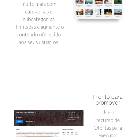
muito mais com
categorias e
subcategorias
ilimitadas e aumente o
conteúdo oferecido
aos seus usuários.
Pronto para
promover
Use o
recurso de
Ofertas para
executar