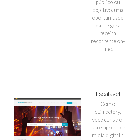
público ou
objetivo, uma
oportunidade
real de gerar
receita
recorrente on-
line.
Escalável
Com o
eDirectory,
você constrói
sua empresa de
mídia digital a