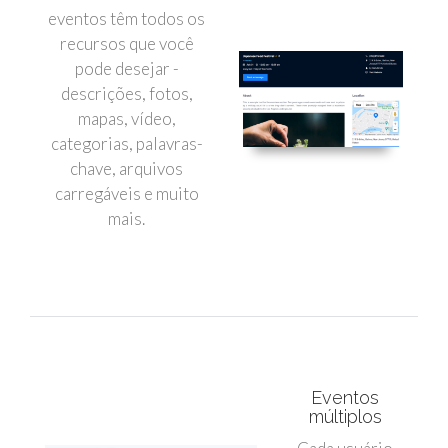
eventos têm todos os
recursos que você
pode desejar -
descrições, fotos,
mapas, vídeo,
categorias, palavras-
chave, arquivos
carregáveis e muito
mais.
Eventos
múltiplos