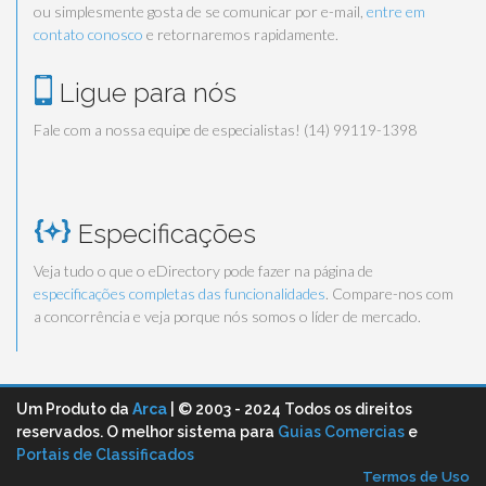
ou simplesmente gosta de se comunicar por e-mail,
entre em
contato conosco
e retornaremos rapidamente.
Ligue para nós
Fale com a nossa equipe de especialistas! (14) 99119-1398
Especificações
Veja tudo o que o eDirectory pode fazer na página de
especificações completas das funcionalidades
. Compare-nos com
a concorrência e veja porque nós somos o líder de mercado.
Um Produto da
Arca
| © 2003 - 2024 Todos os direitos
reservados. O melhor sistema para
Guias Comercias
e
Portais de Classificados
Termos de Uso