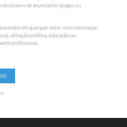
m dos planos de anunciantes (pagos ou
 baseados em qualquer setor, conscientização
oal, afiliação política, educação ou
nto profissional.
ÕES
ps