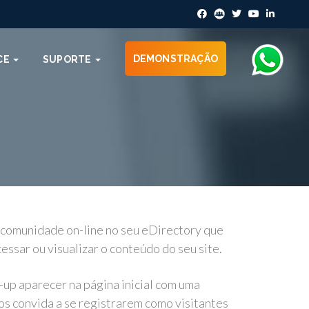
DEMONSTRAÇÃO
CE
SUPORTE
a comunidade on-line no seu eDirectory que
cessar ou visualizar o conteúdo do seu site.
-up aparecer na página inicial com uma
s convida a se registrarem como visitantes