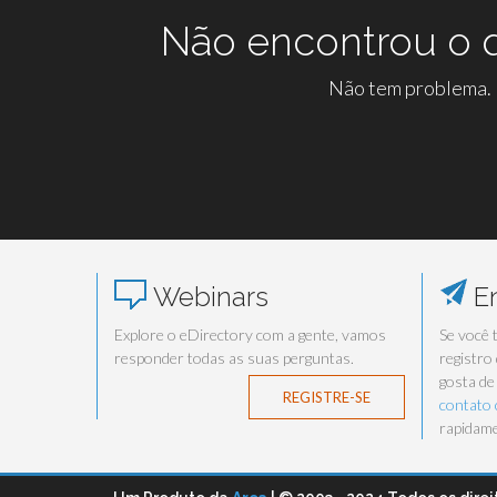
Não encontrou o q
Não tem problema. N
Webinars
En
Explore o eDirectory com a gente, vamos
Se você 
responder todas as suas perguntas.
registro
gosta de
REGISTRE-SE
contato
rapidame