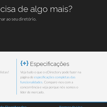
cisa de algo mais?
ar ao seu diretório.
Especificações
listas!
Veja tudo o que o eDirectory pode fazer na
página de
especificações completas das
funcionalidades
. Compare-nos com a
concorrência e veja porque nós somos o
líder de mercado.