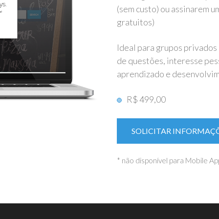
(sem custo) ou assinarem u
gratuitos)
Ideal para grupos privados
de questões, interesse pess
aprendizado e desenvolvime
R$ 499,00
SOLICITAR INFORMAÇ
* não disponível para Mobile Ap