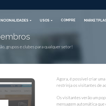
COMPRE
UNCIONALIDADES
USOS
MARKETPLA
 Membros
ção, grupos e clubes para qualquer setor!
Agora, é possível criar um
restrinja os visitantes de a
Os visitantes verão um pop
mensagem automática que o