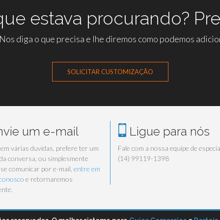
ue estava procurando? Pre
os diga o que precisa e lhe diremos como podemos adicion
SOLICITAR CUSTOMIZAÇÃO
vie um e-mail
Ligue para nós
tem várias duvidas, prefere ter um
Fale com a nossa equipe de especia
 da conversa, ou simplesmente
(14) 99119-1398
 se comunicar por e-mail,
entre em
 conosco
e retornaremos
nte.