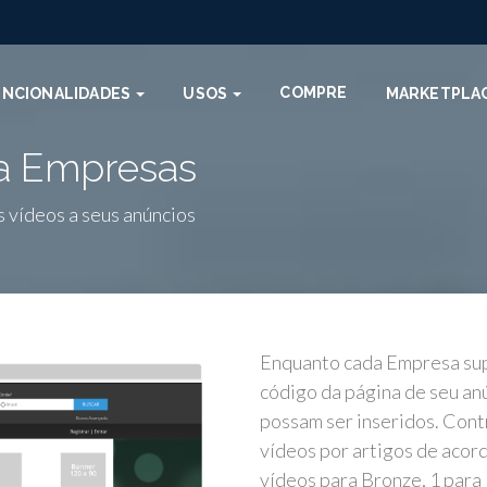
COMPRE
UNCIONALIDADES
USOS
MARKETPLA
ra Empresas
 vídeos a seus anúncios
Enquanto cada Empresa sup
código da página de seu an
possam ser inseridos. Cont
vídeos por artigos de acor
vídeos para Bronze, 1 para 