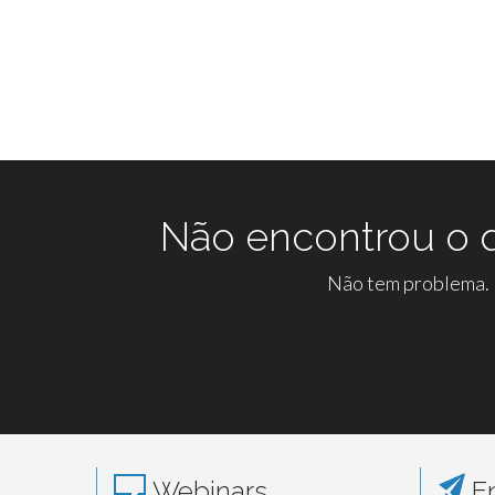
Não encontrou o q
Não tem problema. N
Webinars
En