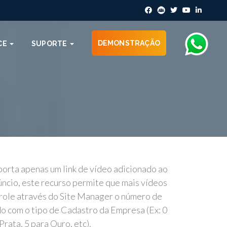
DEMONSTRAÇÃO
CE
SUPORTE
orta apenas um link de vídeo adicionado ao
úncio, este recurso permite que mais vídeos
role através do Site Manager o número de
do com o tipo de Cadastro da Empresa (Ex: 0
Prata, 5 para Ouro, etc).