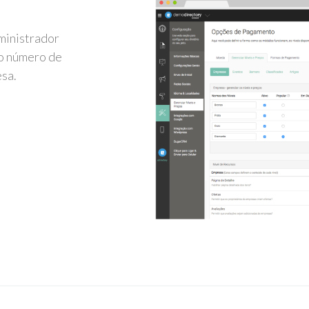
ministrador
 o número de
sa.