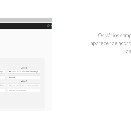
Os vários camp
aparecer de acord
da