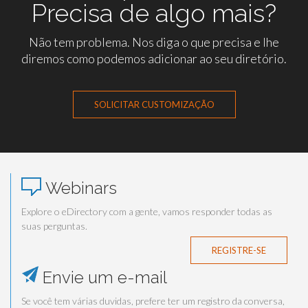
Precisa de algo mais?
Não tem problema. Nos diga o que precisa e lhe
diremos como podemos adicionar ao seu diretório.
SOLICITAR CUSTOMIZAÇÃO
Webinars
Explore o eDirectory com a gente, vamos responder todas as
suas perguntas.
REGISTRE-SE
Envie um e-mail
Se você tem várias duvidas, prefere ter um registro da conversa,