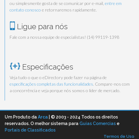
ou simplesmente gosta de se comunicar por e-mail,
entre em
contato conosco
e retornaremos rapidamente.
Ligue para nós
Fale com a nossa equipe de especialistas! (14) 99119-1398
Especificações
Veja tudo o que o eDirectory pode fazer na página de
especificações completas das funcionalidades
. Compare-nos com
a concorrência e veja porque nós somos o líder de mercado.
Um Produto da
Arca
| © 2003 - 2024 Todos os direitos
reservados. O melhor sistema para
Guias Comercias
e
Portais de Classificados
Termos de Uso