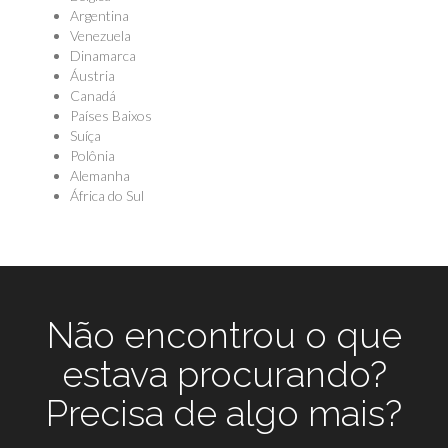
Argentina
Venezuela
Dinamarca
Áustria
Canadá
Países Baixos
Suíça
Polônia
Alemanha
África do Sul
Não encontrou o que
estava procurando?
Precisa de algo mais?