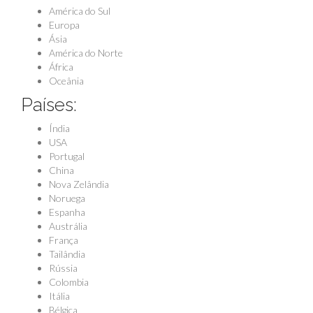
América do Sul
Europa
Ásia
América do Norte
África
Oceânia
Países:
Índia
USA
Portugal
China
Nova Zelândia
Noruega
Espanha
Austrália
França
Tailândia
Rússia
Colombia
Itália
Bélgica