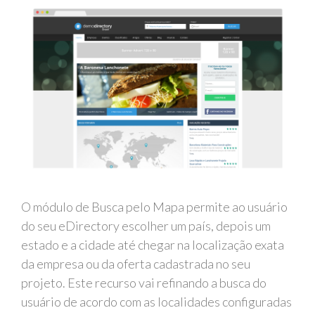
O módulo de Busca pelo Mapa permite ao usuário
do seu eDirectory escolher um país, depois um
estado e a cidade até chegar na localização exata
da empresa ou da oferta cadastrada no seu
projeto. Este recurso vai refinando a busca do
usuário de acordo com as localidades configuradas