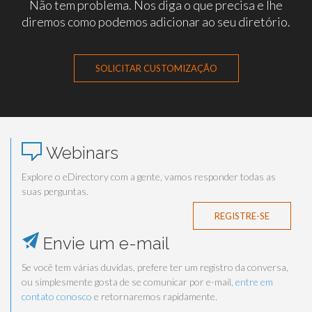
Não tem problema. Nos diga o que precisa e lhe
diremos como podemos adicionar ao seu diretório.
SOLICITAR CUSTOMIZAÇÃO
Webinars
Explore o eDirectory com a gente, vamos responder todas as
suas perguntas.
REGISTRE-SE
Envie um e-mail
Se você tem várias duvidas, prefere ter um registro da conversa,
ou simplesmente gosta de se comunicar por e-mail,
entre em
contato conosco
e retornaremos rapidamente.