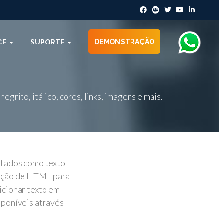
DEMONSTRAÇÃO
CE
SUPORTE
rito, itálico, cores, links, imagens e mais.
atados como texto
edição de HTML para
icionar texto em
isponíveis através