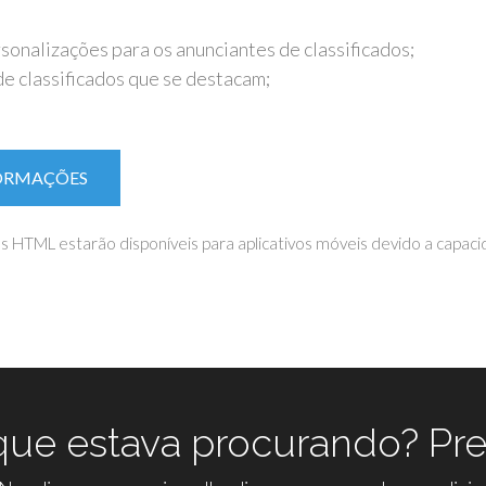
sonalizações para os anunciantes de classificados;
de classificados que se destacam;
FORMAÇÕES
s HTML estarão disponíveis para aplicativos móveis devido a capac
ue estava procurando? Pre