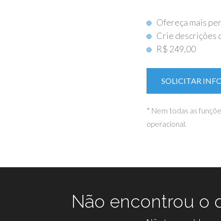
Ofereça mais per
Crie descrições 
R$ 249,00
SOLICITAR IN
* Nem todas as funçõe
operacional.
Não encontrou o q