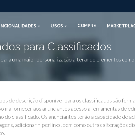
COMPRE
UNCIONALIDADES
USOS
MARKETPLA
dos para Classificados
para uma maior personalização alterando elementos como neg
os de descrição disponível para os classificados são form
so irá fornecer aos anunciantes acesso a ferramentas de 
o do classificado. Os anunciantes terão a capacidade de ad
imagens, adicionar hiperlinks, bem como outras alterações d
to.