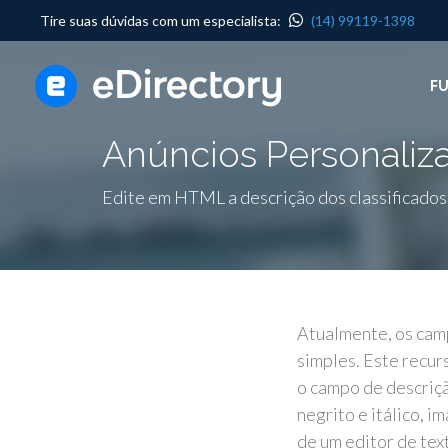
Tire suas dúvidas com um especialista:
(14) 99119-1398
F
Anúncios Personaliza
Edite em HTML a descrição dos classificados 
Atualmente, os camp
simples. Este recur
o campo de descriçã
negrito e itálico, 
de um editor de tex